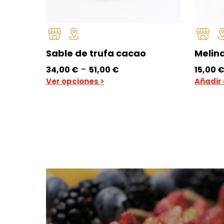
Sable de trufa cacao
Melin
Rango
-
34,00
€
51,00
€
15,00
de
Ver opciones >
Añadir 
precios:
desde
34,00 €
hasta
51,00 €