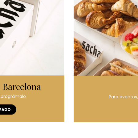
n Barcelona
 prográmalo
Para eventos
MADO