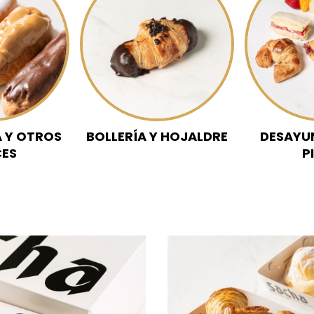
A Y OTROS
BOLLERÍA Y HOJALDRE
DESAYUN
CES
P