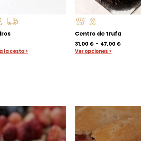
dros
Centro de trufa
Rang
-
€
31,00
€
47,00
€
de
a la cesta >
Ver opciones >
precio
desd
31,00 
hasta
47,00 