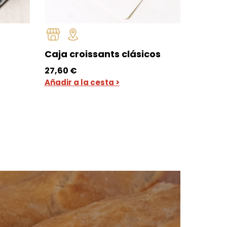
Caja croissants clásicos
Dedito
o
27,60
€
6,45
€
Añadir a la cesta >
Añadir a
s:
e
€
€