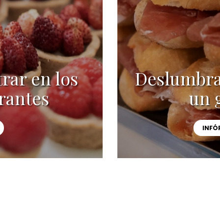
rar en los
Deslumbra 
rantes
un 
INFÓ