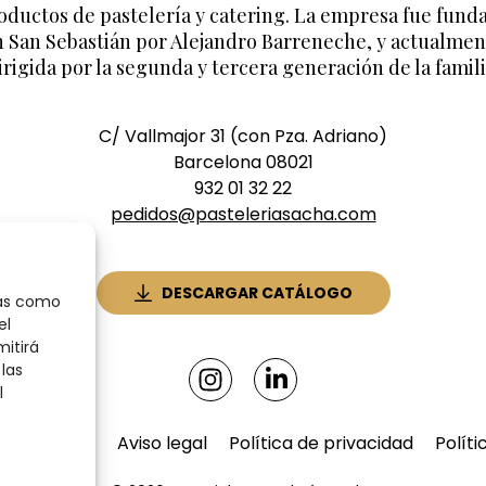
oductos de pastelería y catering. La empresa fue fund
n San Sebastián por Alejandro Barreneche, y actualmen
irigida por la segunda y tercera generación de la famili
C/ Vallmajor 31 (con Pza. Adriano)
Barcelona 08021
932 01 32 22
pedidos@pasteleriasacha.com
DESCARGAR CATÁLOGO
ías como
el
mitirá
las
l
 de compra
Aviso legal
Política de privacidad
Políti