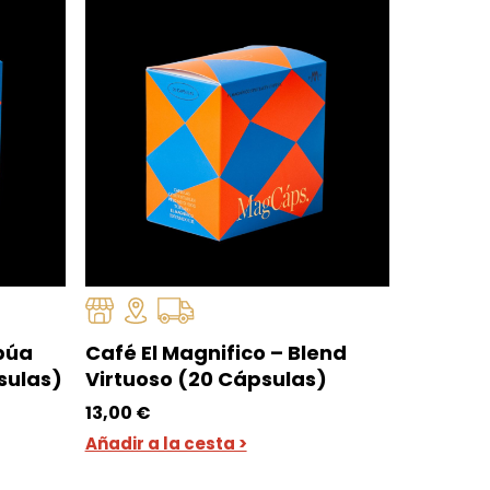
apúa
Café El Magnifico – Blend
sulas)
Virtuoso (20 Cápsulas)
13,00
€
Añadir a la cesta >