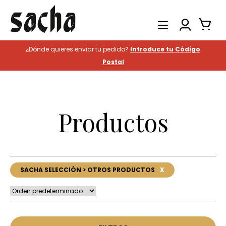
¿Dónde quieres enviar tu pedido?
Introduce tu Código
Productos
Postal
Catering
Hostelería
Productos
Historia
Contacto
Buscar
SACHA SELECCIÓN > OTROS PRODUCTOS
X