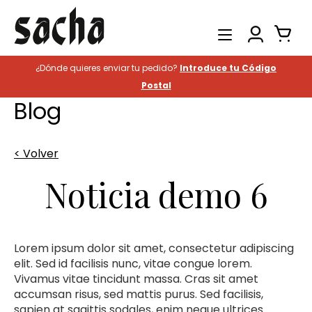
¿Dónde quieres enviar tu pedido?
Introduce tu Código
Productos
Postal
Catering
Blog
Hostelería
< Volver
Historia
Noticia demo 6
Contacto
Buscar
Lorem ipsum dolor sit amet, consectetur adipiscing
elit. Sed id facilisis nunc, vitae congue lorem.
Vivamus vitae tincidunt massa. Cras sit amet
accumsan risus, sed mattis purus. Sed facilisis,
sapien at sagittis sodales, enim neque ultrices