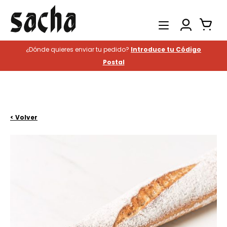
¿Dónde quieres enviar tu pedido?
Introduce tu Código
Productos
Postal
Catering
Hostelería
Historia
< Volver
Contacto
Buscar