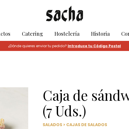
ctos
Catering
Hostelería
Historia
Co
¿Dónde quieres enviar tu pedido?
Introduce tu Código Postal
Caja de sándw
(7 Uds.)
SALADOS
>
CAJAS DE SALADOS