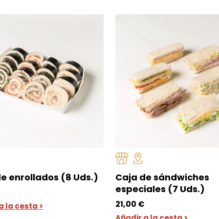
e enrollados (8 Uds.)
Caja de sándwiches
especiales (7 Uds.)
€
21,00
€
a la cesta >
Añadir a la cesta >