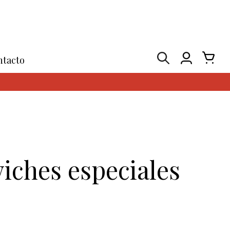
ntacto
iches especiales