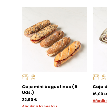
Caja mini baguetinas (5
Caja d
Uds.)
16,00
22,90
€
Añadir 
Añadir a la cesta >