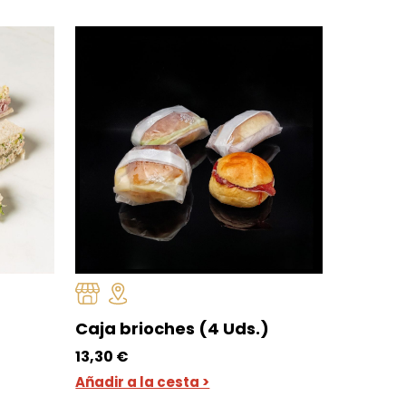
Caja brioches (4 Uds.)
13,30
€
Añadir a la cesta >