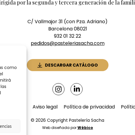
irigida por la segunda y tercera generación de la famili
C/ Vallmajor 31 (con Pza. Adriano)
Barcelona 08021
932 01 32 22
pedidos@pasteleriasacha.com
DESCARGAR CATÁLOGO
ías como
el
mitirá
las
l
 de compra
Aviso legal
Política de privacidad
Políti
© 2026 Copyright Pastelería Sacha
encias
Web diseñada por
Wébico