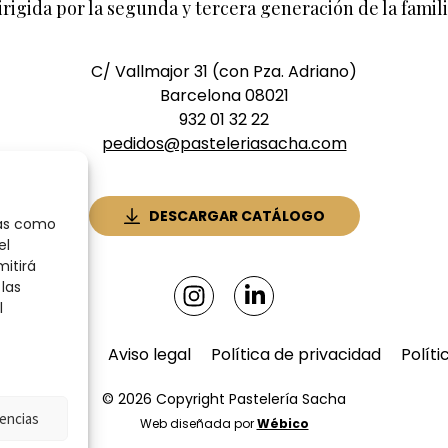
irigida por la segunda y tercera generación de la famili
C/ Vallmajor 31 (con Pza. Adriano)
Barcelona 08021
932 01 32 22
pedidos@pasteleriasacha.com
DESCARGAR CATÁLOGO
ías como
el
mitirá
las
l
 de compra
Aviso legal
Política de privacidad
Políti
© 2026 Copyright Pastelería Sacha
encias
Web diseñada por
Wébico