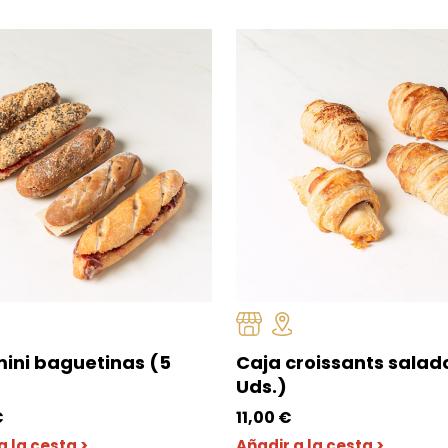
mini baguetinas (5
Caja croissants salad
Uds.)
€
11,00
€
a la cesta >
Añadir a la cesta >