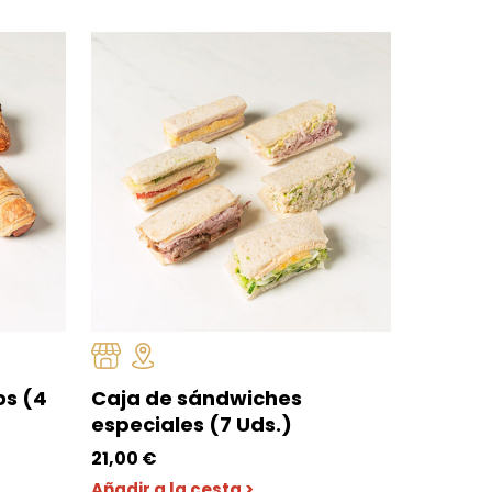
os (4
Caja de sándwiches
especiales (7 Uds.)
21,00
€
Añadir a la cesta >