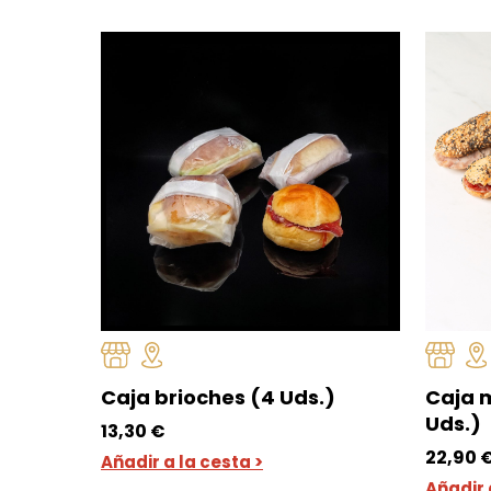
Caja brioches (4 Uds.)
Caja 
Uds.)
13,30
€
22,90
Añadir a la cesta >
Añadir 