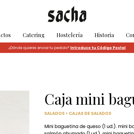
ctos
Catering
Hostelería
Historia
Co
¿Dónde quieres enviar tu pedido?
Introduce tu Código Postal
Caja mini bagu
SALADOS
>
CAJAS DE SALADOS
Mini baguetina de queso (1 ud.). mini b
salmón ahumado (1 ud.), mini baguetina