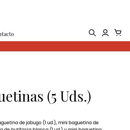
ntacto
etinas (5 Uds.)
aguetina de jabugo (1 ud.), mini baguetina de
 de butifarra blanca (1 ud.) y mini baguetina