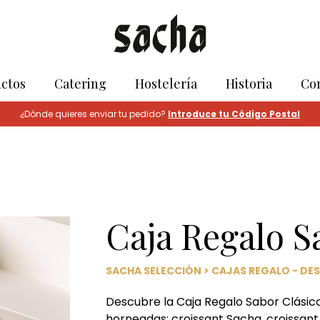
ctos
Catering
Hostelería
Historia
Co
¿Dónde quieres enviar tu pedido?
Introduce tu Código Postal
Caja Regalo S
SACHA SELECCIÓN
>
CAJAS REGALO - D
Descubre la Caja Regalo Sabor Clásico
horneadas: croissant Sacha, croissan