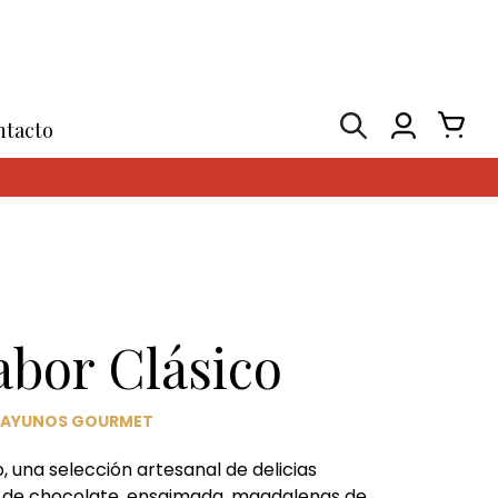
ntacto
abor Clásico
ESAYUNOS GOURMET
, una selección artesanal de delicias
t de chocolate, ensaimada, magdalenas de