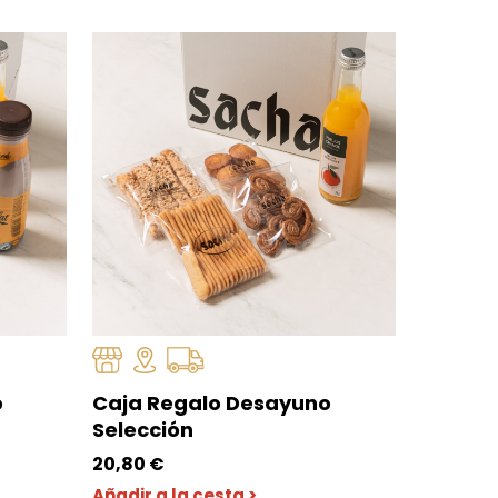
o
Caja Regalo Desayuno
Selección
20,80
€
Añadir a la cesta >