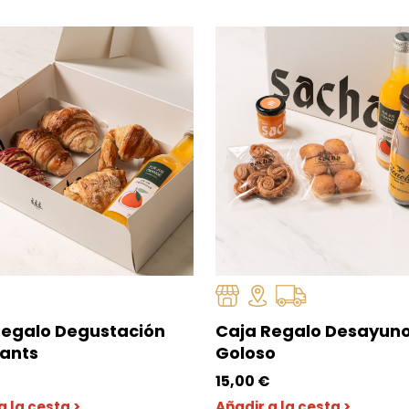
Regalo Degustación
Caja Regalo Desayun
sants
Goloso
€
15,00
€
a la cesta >
Añadir a la cesta >