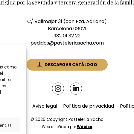
irigida por la segunda y tercera generación de la famili
C/ Vallmajor 31 (con Pza. Adriano)
Barcelona 08021
932 01 32 22
pedidos@pasteleriasacha.com
DESCARGAR CATÁLOGO
ías como
el
mitirá
las
l
 de compra
Aviso legal
Política de privacidad
Políti
© 2026 Copyright Pastelería Sacha
encias
Web diseñada por
Wébico