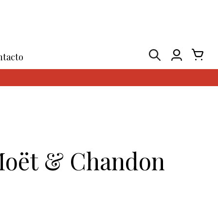
ntacto
oët & Chandon