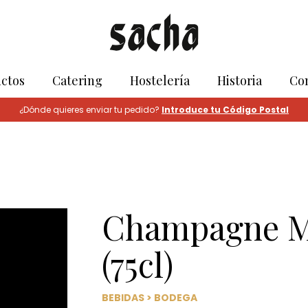
ctos
Catering
Hostelería
Historia
Co
¿Dónde quieres enviar tu pedido?
Introduce tu Código Postal
Champagne M
(75cl)
BEBIDAS
>
BODEGA