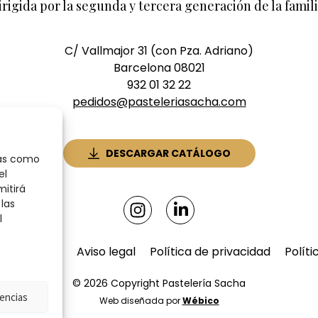
irigida por la segunda y tercera generación de la famili
C/ Vallmajor 31 (con Pza. Adriano)
Barcelona 08021
932 01 32 22
pedidos@pasteleriasacha.com
DESCARGAR CATÁLOGO
ías como
el
mitirá
las
l
 de compra
Aviso legal
Política de privacidad
Políti
© 2026 Copyright Pastelería Sacha
encias
Web diseñada por
Wébico