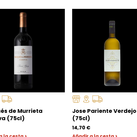
és de Murrieta
Jose Pariente Verdejo
va (75cl)
(75cl)
14,70
€
a la cesta >
Añadir a la cesta >