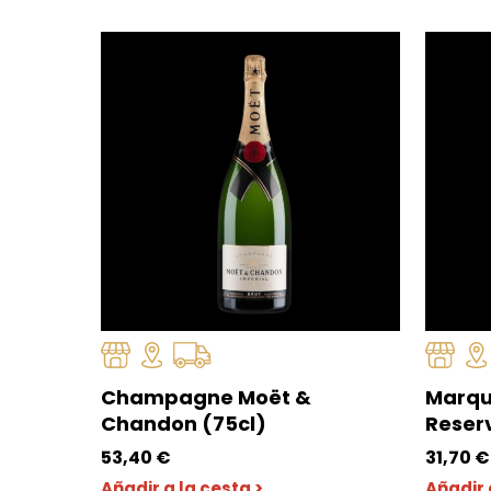
Champagne Moët &
Marqu
Chandon (75cl)
Reser
53,40
€
31,70
€
Añadir a la cesta >
Añadir 