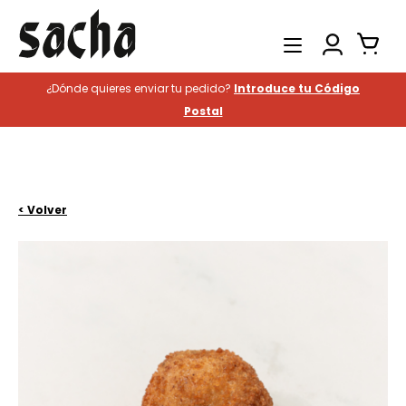
¿Dónde quieres enviar tu pedido?
Introduce tu Código
Productos
Postal
Catering
Hostelería
Historia
< Volver
Contacto
Buscar