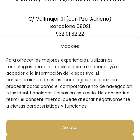
C/ Vallmajor 31 (con Pza. Adriano)
Barcelona 08021
932 01 32 22
pedidos@pasteleriasacha.com
Cookies
Para ofrecer las mejores experiencias, utilizamos
DESCARGAR CATÁLOGO
tecnologías como las cookies para almacenar y/o
acceder a la información del dispositivo. El
consentimiento de estas tecnologías nos permitirá
procesar datos como el comportamiento de navegación
o las identificaciones únicas en este sitio. No consentir o
retirar el consentimiento, puede afectar negativamente
a ciertas características y funciones.
Condiciones de compra
Aviso legal
Política de privacidad
Aceptar
Política de cookies