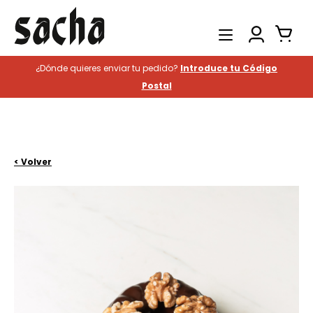
¿Dónde quieres enviar tu pedido?
Introduce tu Código
Productos
Postal
Catering
Hostelería
Historia
< Volver
Contacto
Buscar