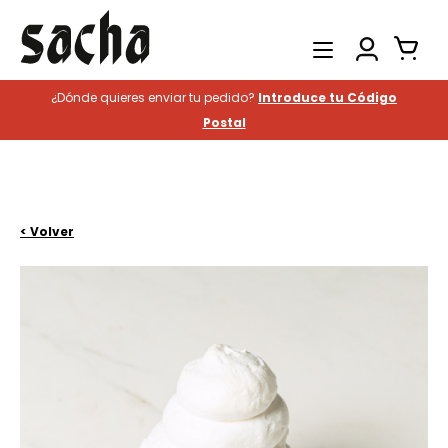
¿Dónde quieres enviar tu pedido?
Introduce tu Código
Productos
Postal
Catering
Hostelería
Historia
< Volver
Contacto
Buscar