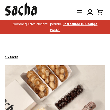
¿Dónde quieres enviar tu pedido?
Introduce tu Código
Productos
Postal
Catering
Hostelería
Historia
< Volver
Contacto
Buscar