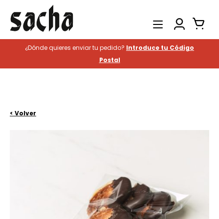
¿Dónde quieres enviar tu pedido?
Introduce tu Código
Productos
Postal
Catering
Hostelería
Historia
< Volver
Contacto
Buscar