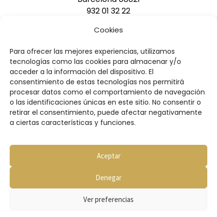
932 01 32 22
pedidos@pasteleriasacha.com
Cookies
Para ofrecer las mejores experiencias, utilizamos
DESCARGAR CATÁLOGO
tecnologías como las cookies para almacenar y/o
acceder a la información del dispositivo. El
consentimiento de estas tecnologías nos permitirá
procesar datos como el comportamiento de navegación
o las identificaciones únicas en este sitio. No consentir o
retirar el consentimiento, puede afectar negativamente
a ciertas características y funciones.
Condiciones de compra
Aviso legal
Política de privacidad
Aceptar
Política de cookies
Denegar
© 2026 Copyright Pastelería Sacha
Web diseñada por
Wébico
Ver preferencias