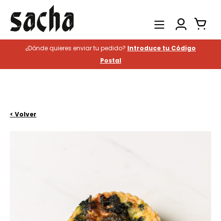
¿Dónde quieres enviar tu pedido?
Introduce tu Código
Productos
Postal
Catering
Hostelería
Historia
< Volver
Contacto
Buscar