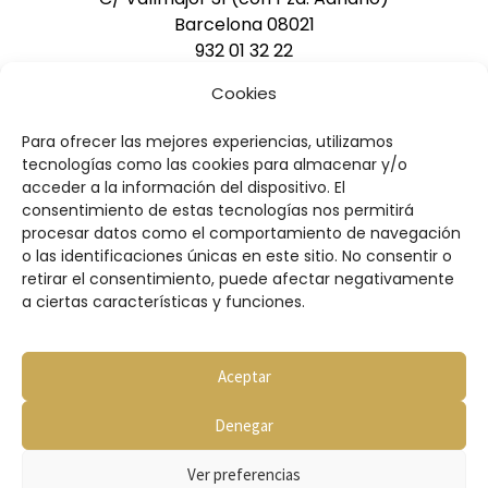
Barcelona 08021
932 01 32 22
pedidos@pasteleriasacha.com
Cookies
Para ofrecer las mejores experiencias, utilizamos
DESCARGAR CATÁLOGO
tecnologías como las cookies para almacenar y/o
acceder a la información del dispositivo. El
consentimiento de estas tecnologías nos permitirá
procesar datos como el comportamiento de navegación
o las identificaciones únicas en este sitio. No consentir o
retirar el consentimiento, puede afectar negativamente
a ciertas características y funciones.
Condiciones de compra
Aviso legal
Política de privacidad
Aceptar
Política de cookies
Denegar
© 2026 Copyright Pastelería Sacha
Web diseñada por
Wébico
Ver preferencias