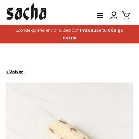
¿Dónde quieres enviar tu pedido?
Introduce tu Código
Productos
Postal
Catering
Hostelería
Historia
< Volver
Contacto
Buscar