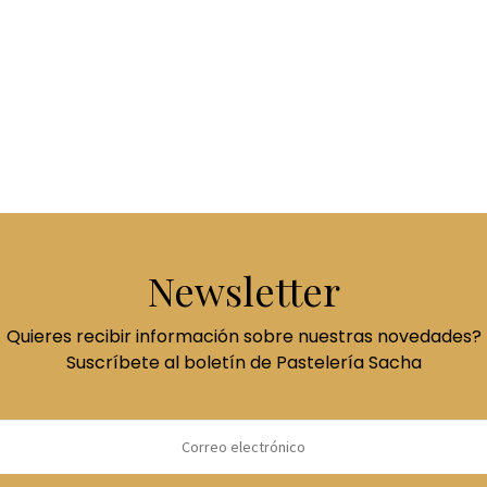
desde
31,00 €
hasta
47,00 €
Newsletter
Quieres recibir información sobre nuestras novedades?
Suscríbete al boletín de Pastelería Sacha