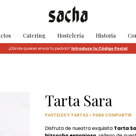
ctos
Catering
Hostelería
Historia
Co
¿Dónde quieres enviar tu pedido?
Introduce tu Código Postal
Tarta Sara
PASTELES Y TARTAS
>
PARA COMPARTIR
Disfruta de nuestra exquisita
Tarta S
bizcocho esponjoso
, relleno de nue