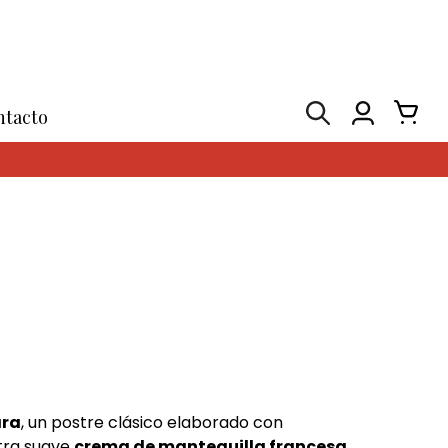
ntacto
ara
, un postre clásico elaborado con
stra suave
crema de mantequilla francesa