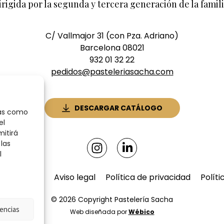
irigida por la segunda y tercera generación de la famili
C/ Vallmajor 31 (con Pza. Adriano)
Barcelona 08021
932 01 32 22
pedidos@pasteleriasacha.com
DESCARGAR CATÁLOGO
ías como
el
mitirá
las
l
 de compra
Aviso legal
Política de privacidad
Políti
© 2026 Copyright Pastelería Sacha
encias
Web diseñada por
Wébico