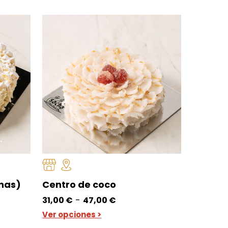
onas)
Centro de coco
Rango
-
31,00
€
47,00
€
de
Ver opciones >
precios: