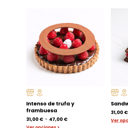
Intenso de trufa y
Sandw
frambuesa
31,00
€
Rango
-
31,00
€
47,00
€
Ver opc
de
Ver opciones >