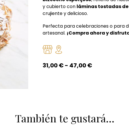
y cubierto con
láminas tostadas d
crujiente y delicioso.
Perfecta para celebraciones o para d
artesanal.
¡Compra ahora y disfruta
Rango
31,00
€
-
47,00
€
de
precios:
desde
31,00 €
hasta
47,00 €
También te gustará…