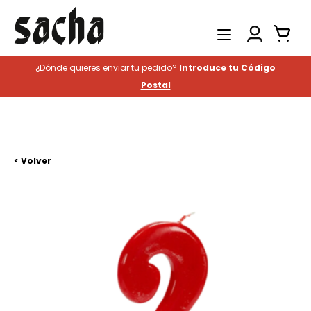
¿Dónde quieres enviar tu pedido?
Introduce tu Código
Productos
Postal
Catering
Hostelería
Historia
< Volver
Contacto
Buscar