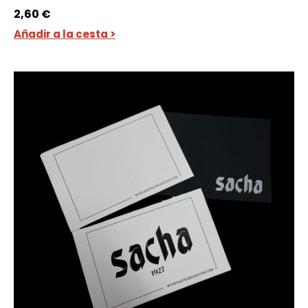
2,60
€
Añadir a la cesta >