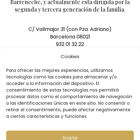
Barreneche, y actualmente está dirigida por la
segunda y tercera generación de la familia.
C/ Vallmajor 31 (con Pza. Adriano)
Barcelona 08021
932 01 32 22
pedidos@pasteleriasacha.com
Cookies
Para ofrecer las mejores experiencias, utilizamos
DESCARGAR CATÁLOGO
tecnologías como las cookies para almacenar y/o
acceder a la información del dispositivo. El
consentimiento de estas tecnologías nos permitirá
procesar datos como el comportamiento de navegación
o las identificaciones únicas en este sitio. No consentir o
retirar el consentimiento, puede afectar negativamente
a ciertas características y funciones.
Condiciones de compra
Aviso legal
Política de privacidad
Aceptar