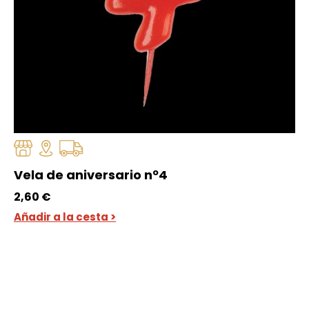
Vela de aniversario nº4
2,60
€
Añadir a la cesta >